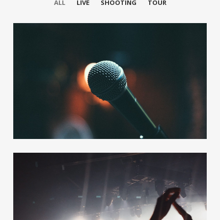
ALL
LIVE
SHOOTING
TOUR
Shooting
12 photos
—
Live
Metro Full