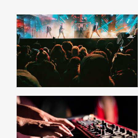
Other Grid
12 photos
—
Live
Mosaic