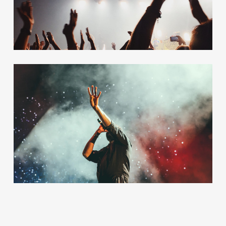
12 photos
—
Live
Grid Full
12 photos
—
Shooting