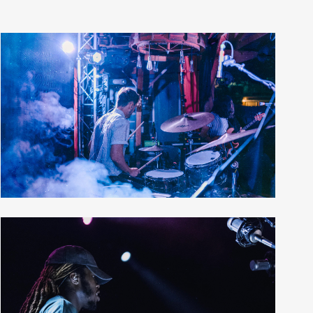
Horizontal Masonry
12 photos
—
Tour
Metro