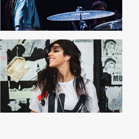
12 photos
—
Shooting
Grid
12 photos
—
Live