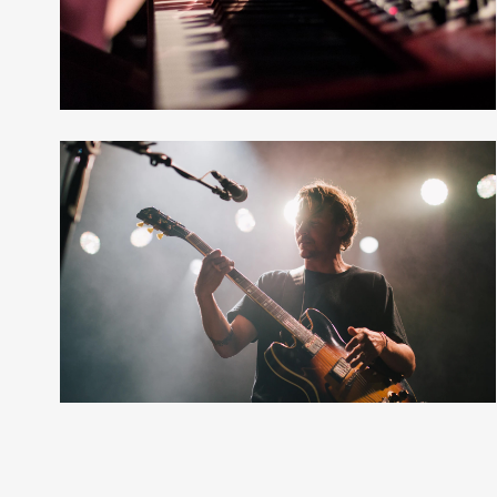
12 photos
—
Shooting
Masonry
12 photos
—
Tour