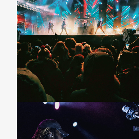
Other Grid
12 photos
—
Live