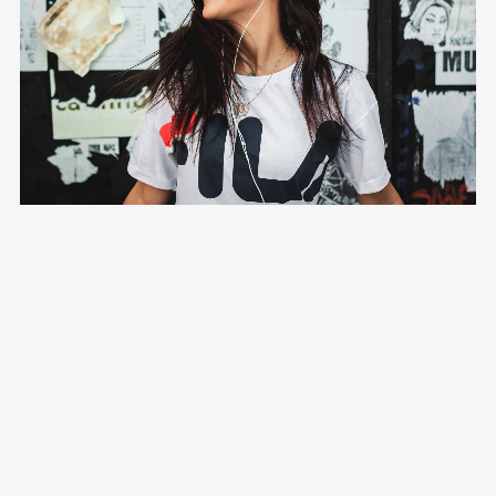
Grid
12 photos
—
Live