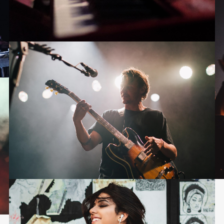
Masonry
12 photos
—
Tour