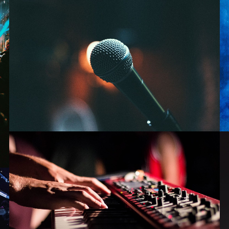
Shooting
12 photos
—
Live
Mosaic
12 photos
—
Shooting