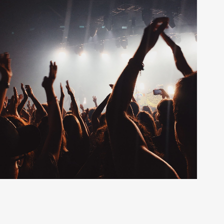
Metro Full
12 photos
—
Live