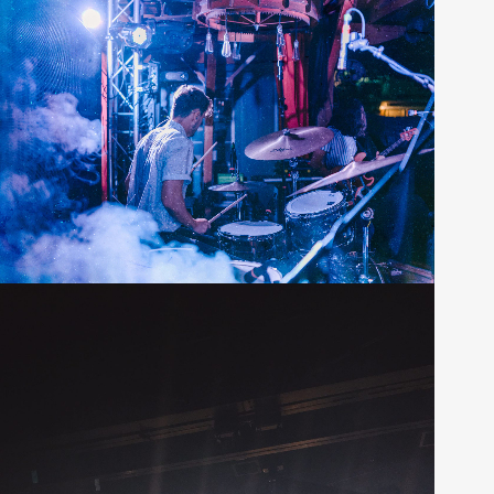
Horizontal Masonry
12 photos
—
Tour