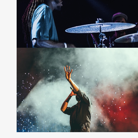
Metro
12 photos
—
Shooting
Grid Full
12 photos
—
Shooting