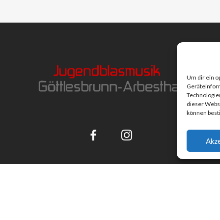
Um dir ein o
Geräteinfor
Technologien
dieser Websi
können best
Akze
Impressum
|
Datenschutz
©
cw-hartl.at