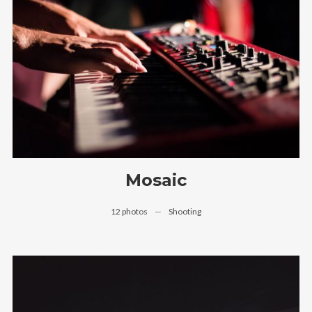
Mosaic
12 photos
—
Shooting